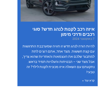
איזה רכב לקנות לנהג חדש? סוגי
רכבים ודרכי מימון
7 באוקטובר 2024
להיות הורה לנהג חדש זו חוויה שמערבבת התרגשות
עם קצת חששות. מצד אחד, אתם רוצים לתת
למתבגר שלכם את העצמאות והאחריות שהוא צריך,
אבל מצד שני – הבטיחות והעלויות תמיד בראש.
נתקעתם עם השאלה איזו מכונית לקנות לילד? זה
טבעי!
קרא עוד »