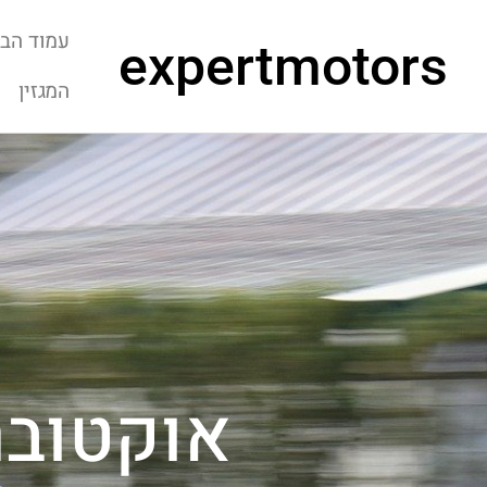
עמוד הבי
expertmotors
המגזין
אוקטובר ב7, 