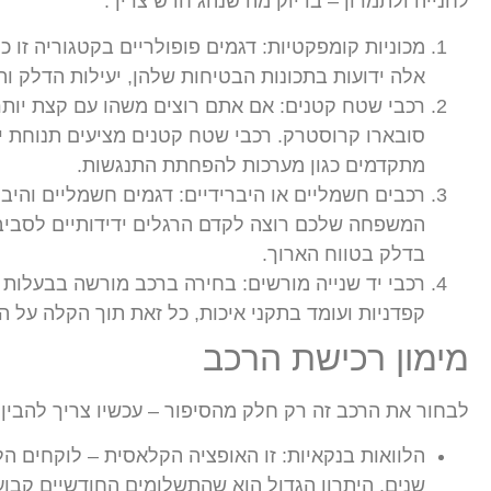
לחנייה ולתמרון – בדיוק מה שנהג חדש צריך.
מכוניות קומפקטיות: דגמים פופולריים בקטגוריה זו כ
אלה ידועות בתכונות הבטיחות שלהן, יעילות הדלק וה
סובארו קרוסטרק. רכבי שטח קטנים מציעים תנוחת יש
מתקדמים כגון מערכות להפחתת התנגשות.
רכבים חשמליים או היברידיים: דגמים חשמליים והיברי
המשפחה שלכם רוצה לקדם הרגלים ידידותיים לסביבה
בדלק בטווח הארוך.
רכבי יד שנייה מורשים: בחירה ברכב מורשה בבעלות
קפדניות ועומד בתקני איכות, כל זאת תוך הקלה על 
מימון רכישת הרכב
לבחור את הרכב זה רק חלק מהסיפור – עכשיו צריך להבין 
שנים. היתרון הגדול הוא שהתשלומים החודשיים קבוע