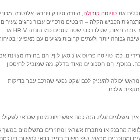
וללים את
טויוטה קורולה
, הונדה סיוויק ויונדאי אלנטרה. מכוני
תנהגות הכביש הקלה – היבטים מרכזיים עבור נהגים צעירים.
רכבי שטח קטנים: אם אתם רוצים משהו עם קצת יותר גובה וראות, שקלו רכבי שטח קטנים כמו הונדה HR-V או
יבה גבוהה יותר ולעתים קרובות מגיעים עם מאפייני בטיחות
דיים, כמו טויוטה פריוס או ניסאן ליף, הם בחירה מצוינת אם
. בנוסף, הם חסכוניים מאוד בדלק, מה שמוביל לחיסכון
 מראש יכולה להעניק לכם שקט נפשי שהרכב עבר בדיקות
התקציב שלכם.
איך משלמים עליו. הנה כמה אפשרויות מימון שכדאי לשקול:
הלוואות בנקא
ים ומתוכננים מראש. טיפ חשוב: תמיד כדאי להשוות בין כמה