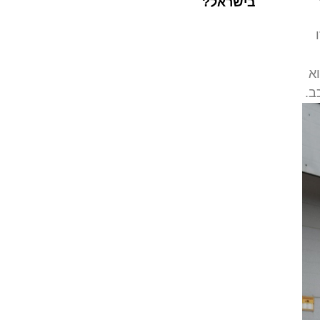
בישראל?
א
ב.