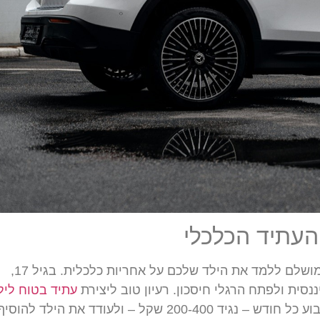
העתיד הכלכלי
מעבר לשאלה איזה רכב לקנות ואיך לממן אותו, זה הזמן המושלם ללמד את הילד שלכם על אחריות כלכלית. בגיל 17,
נסית ולפתח הרגלי חיסכון. רעיון טוב ליצירת
עתיד בטוח ליל
הוא לפתוח תוכנית חיסכון מיוחדת. אפשר להפקיד סכום קבוע כל חודש – נגיד 200-400 שקל – ולעודד את הילד להוסי