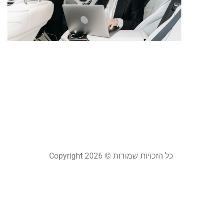
ע
כ
ת
א
ר
ה
7
24
קר
כל הזכויות שמורות © Copyright 2026