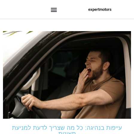
expertmotors
עייפות בנהיגה: כל מה שצריך לדעת למניעת
תאונות