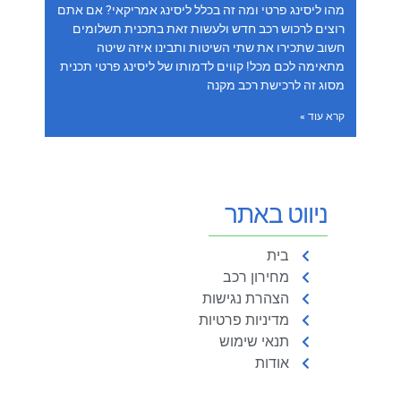
מהו ליסינג פרטי ומה זה בכלל ליסינג אמריקאי? אם אתם
רוצים לרכוש רכב חדש ולעשות זאת בתכנית תשלומים
חשוב שתכירו את שתי השיטות ותבינו איזה שיטה
מתאימה לכם מכל! קווים לדמותו של ליסינג פרטי תכנית
מסוג זה לרכישת רכב מקנה
קרא עוד »
ניווט באתר
בית
מחירון רכב
הצהרת נגישות
מדיניות פרטיות
תנאי שימוש
אודות