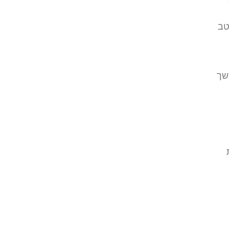
טב
שך