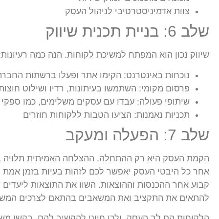
צוות אדמיניסטרטיבי לניהול העסק
שלב 6: בניית תכנית שיווק
שיווק נכון הוא המפתח למשיכת לקוחות. הנה כמה רעיונות:
נוכחות באינטרנט: הקימו אתר ופעלו ברשתות החברת
פרסום מקומי: השתמשו בעיתונות, רדיו ושילוט חוצות
שיתופי פעולה: עבדו עם עסקים משלימים, כמו ספקי
תכניות נאמנות: הציעו הטבות ללקוחות חוזרים
שלב 7: הפעלה ומעקב
הקמת העסק היא רק ההתחלה. ההצלחה האמיתית תלויה בא
אחר כל היבטי העסק יאפשר לכם לזהות בעיות בזמן אמת ו
קבוע אחר ההכנסות וההוצאות. השוו את התוצאות ליעדים ש
להתאים את התקציב ואת המשאבים בהתאם לצרכים המשת
הלקוחות הם לב העסק, ולכן חיוני להקשיב להם. בקשו משוב