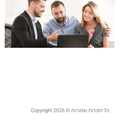
מ
י
ל
ל
ה
ל
ק
22
קר
כל הזכויות שמורות © Copyright 2026